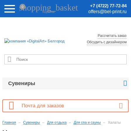
Внимание! Цены на сайте могут быть неактуальными.
shopping_basket
+7 (4722) 77-72-84
0
Актуальные цены уточняйте у менеджеров.
offers@bel-print.ru
Корзина
Рассчитать заказ
Обсудить с дизайнером


Сувениры

Почта для заказов
Главная
Сувениры
Для отдыха
Для спа и сауны
Халаты