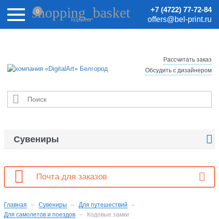
Внимание! Цены на сайте могут быть неактуальными.
shopping_basket
+7 (4722) 77-72-84
0
Актуальные цены уточняйте у менеджеров.
offers@bel-print.ru
Корзина
Рассчитать заказ
Обсудить с дизайнером


Сувениры

Почта для заказов
Главная
Сувениры
Для путешествий
Для самолетов и поездов
Кодовые замки