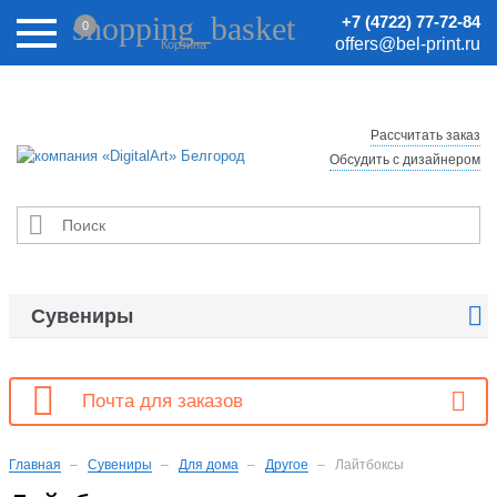
Внимание! Цены на сайте могут быть неактуальными.
shopping_basket
+7 (4722) 77-72-84
0
Актуальные цены уточняйте у менеджеров.
offers@bel-print.ru
Корзина
Рассчитать заказ
Обсудить с дизайнером


Сувениры

Почта для заказов
Главная
Сувениры
Для дома
Другое
Лайтбоксы