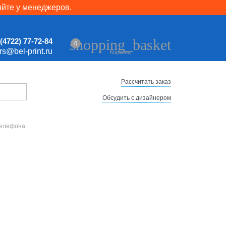
яйте у менеджеров.
shopping_basket
(4722) 77-72-84
0
ers@bel-print.ru
Корзина
Рассчитать заказ
Обсудить с дизайнером
телефона