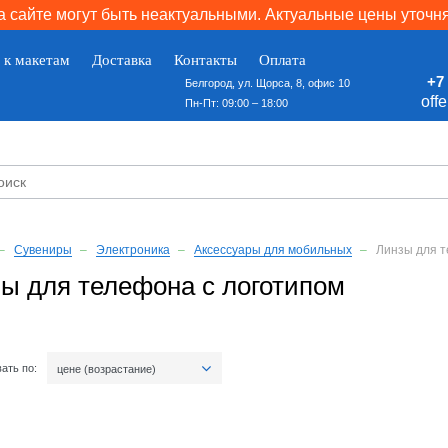
 сайте могут быть неактуальными. Актуальные цены уточн
 к макетам
Доставка
Контакты
Оплата
+7 
Белгород, ул. Щорса, 8, офис 10
off
Пн-Пт: 09:00 – 18:00
Сувениры
Электроника
Аксессуары для мобильных
Линзы для 
ы для телефона с логотипом
ать по:
цене (возрастание)