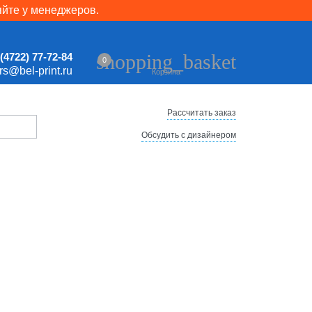
яйте у менеджеров.
shopping_basket
(4722) 77-72-84
0
ers@bel-print.ru
Корзина
Рассчитать заказ
Обсудить с дизайнером