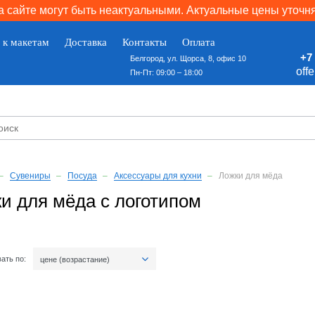
 сайте могут быть неактуальными. Актуальные цены уточн
 к макетам
Доставка
Контакты
Оплата
+7 
Белгород, ул. Щорса, 8, офис 10
off
Пн-Пт: 09:00 – 18:00
Сувениры
Посуда
Аксессуары для кухни
Ложки для мёда
и для мёда с логотипом
ать по:
цене (возрастание)