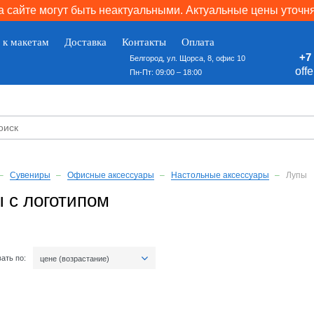
 сайте могут быть неактуальными. Актуальные цены уточн
 к макетам
Доставка
Контакты
Оплата
+7 
Белгород, ул. Щорса, 8, офис 10
off
Пн-Пт: 09:00 – 18:00
Сувениры
Офисные аксессуары
Настольные аксессуары
Лупы
 с логотипом
ать по:
цене (возрастание)