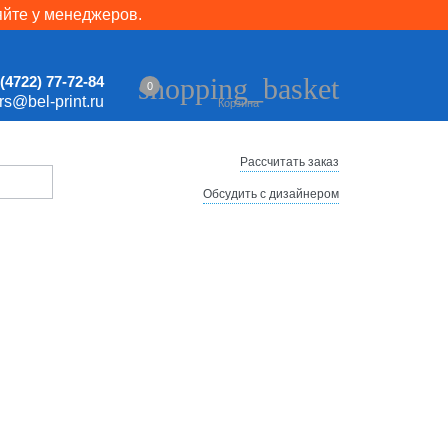
яйте у менеджеров.
shopping_basket
(4722) 77-72-84
0
ers@bel-print.ru
Корзина
Рассчитать заказ
Обсудить с дизайнером