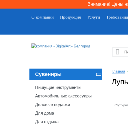
Внимание! Цены на
О компании
Продукция
Услуги
Требования

Главная
Сувениры

Лупы
Пишущие инструменты
Автомобильные аксессуары
Деловые подарки
Сортиров
Для дома
Для отдыха