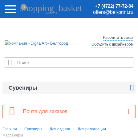
Внимание! Цены на сайте могут быть неактуальными.
shopping_basket
+7 (4722) 77-72-84
0
Актуальные цены уточняйте у менеджеров.
offers@bel-print.ru
Корзина
Рассчитать заказ
Обсудить с дизайнером


Сувениры

Почта для заказов
Главная
Сувениры
Для отдыха
Для релаксации
Массажеры