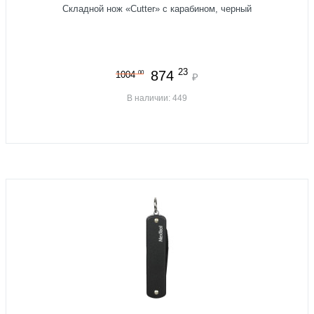
Складной нож «Cutter» с карабином, черный
23
874
00
1004
₽
В наличии: 449