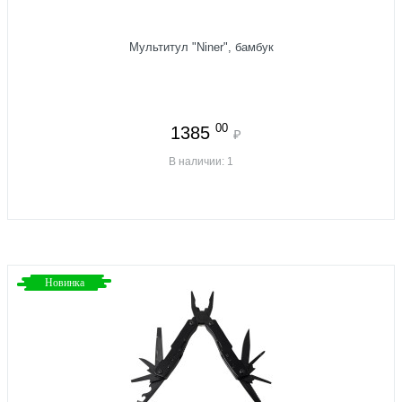
Мультитул "Niner", бамбук
00
1385
₽
В наличии: 1
Новинка