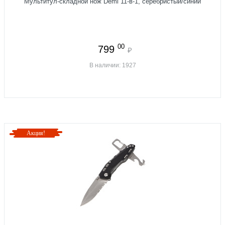
Мультитул-складной нож Demi 11-в-1, серебристый/синий
00
799
₽
В наличии: 1927
Акция!