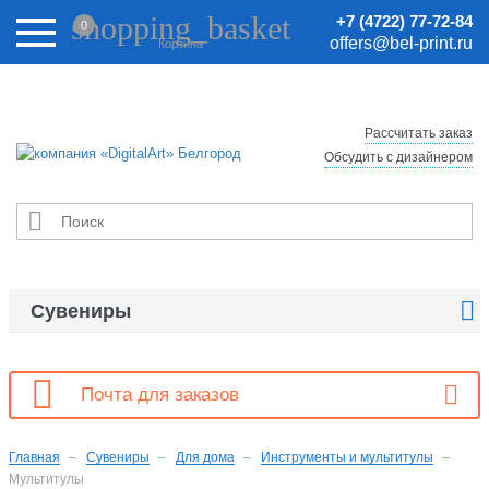
Внимание! Цены на сайте могут быть неактуальными.
shopping_basket
+7 (4722) 77-72-84
0
Актуальные цены уточняйте у менеджеров.
offers@bel-print.ru
Корзина
Рассчитать заказ
Обсудить с дизайнером


Сувениры

Почта для заказов
Главная
Сувениры
Для дома
Инструменты и мультитулы
Мультитулы