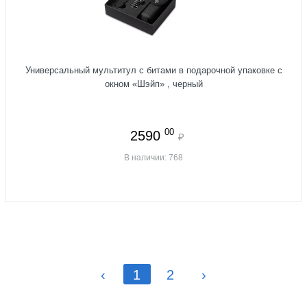
Универсальный мультитул с битами в подарочной упаковке с
окном «Шэйп» , черный
00
2590
₽
В наличии: 768
‹
1
2
›