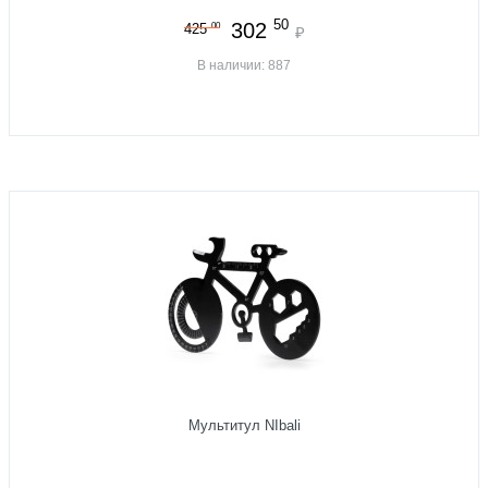
50
302
00
425
₽
В наличии: 887
Мультитул NIbali