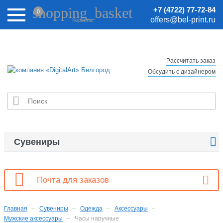
Внимание! Цены на сайте могут быть неактуальными.
shopping_basket
+7 (4722) 77-72-84
0
Актуальные цены уточняйте у менеджеров.
offers@bel-print.ru
Корзина
Рассчитать заказ
Обсудить с дизайнером


Сувениры

Почта для заказов
Главная
Сувениры
Одежда
Аксессуары
Мужские аксессуары
Часы наручные