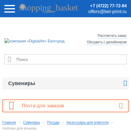
Внимание! Цены на сайте могут быть неактуальными.
shopping_basket
+7 (4722) 77-72-84
0
Актуальные цены уточняйте у менеджеров.
offers@bel-print.ru
Корзина
Рассчитать заказ
Обсудить с дизайнером


Сувениры

Почта для заказов
Главная
Сувениры
Посуда
Аксессуары для алкоголя
Наборы для коньяка