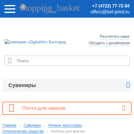
Внимание! Цены на сайте могут быть неактуальными.
shopping_basket
+7 (4722) 77-72-84
0
Актуальные цены уточняйте у менеджеров.
offers@bel-print.ru
Корзина
Рассчитать заказ
Обсудить с дизайнером


Сувениры

Почта для заказов
Главная
Сувениры
Личные аксессуары
Гигиенические средства
Наборы для мужчин