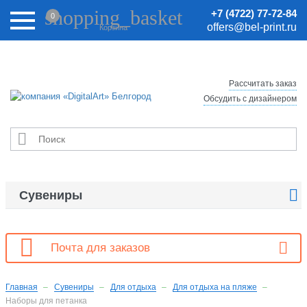
Внимание! Цены на сайте могут быть неактуальными.
shopping_basket
+7 (4722) 77-72-84
0
Актуальные цены уточняйте у менеджеров.
offers@bel-print.ru
Корзина
Рассчитать заказ
Обсудить с дизайнером


Сувениры

Почта для заказов
Главная
Сувениры
Для отдыха
Для отдыха на пляже
Наборы для петанка