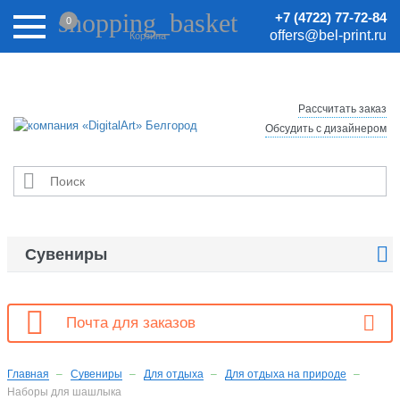
Внимание! Цены на сайте могут быть неактуальными.
shopping_basket
+7 (4722) 77-72-84
0
Актуальные цены уточняйте у менеджеров.
offers@bel-print.ru
Корзина
Рассчитать заказ
Обсудить с дизайнером


Сувениры

Почта для заказов
Главная
Сувениры
Для отдыха
Для отдыха на природе
Наборы для шашлыка