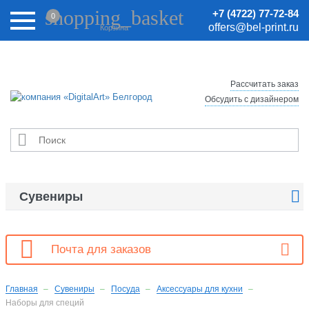
Внимание! Цены на сайте могут быть неактуальными.
shopping_basket
+7 (4722) 77-72-84
0
Актуальные цены уточняйте у менеджеров.
offers@bel-print.ru
Корзина
Рассчитать заказ
Обсудить с дизайнером


Сувениры

Почта для заказов
Главная
Сувениры
Посуда
Аксессуары для кухни
Наборы для специй