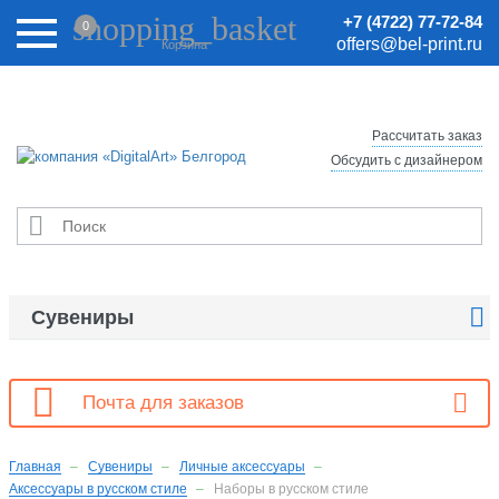
Внимание! Цены на сайте могут быть неактуальными.
shopping_basket
+7 (4722) 77-72-84
0
Актуальные цены уточняйте у менеджеров.
offers@bel-print.ru
Корзина
Рассчитать заказ
Обсудить с дизайнером


Сувениры

Почта для заказов
Главная
Сувениры
Личные аксессуары
Аксессуары в русском стиле
Наборы в русском стиле