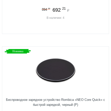
21
692
00
894
₽
В наличии: 4
Новинка
Беспроводное зарядное устройство Rombica «NEO Core Quick» c
быстрой зарядкой, черный (Р)