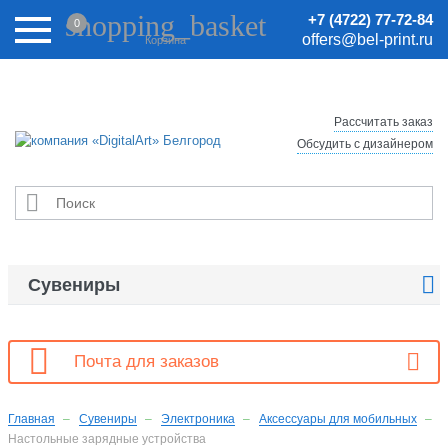
Внимание! Цены на сайте могут быть неактуальными.
shopping_basket
+7 (4722) 77-72-84
0
Актуальные цены уточняйте у менеджеров.
offers@bel-print.ru
Корзина
Рассчитать заказ
Обсудить с дизайнером


Сувениры

Почта для заказов
Главная
Сувениры
Электроника
Аксессуары для мобильных
Настольные зарядные устройства