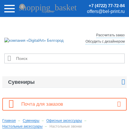
Внимание! Цены на сайте могут быть неактуальными.
shopping_basket
+7 (4722) 77-72-84
0
Актуальные цены уточняйте у менеджеров.
offers@bel-print.ru
Корзина
Рассчитать заказ
Обсудить с дизайнером


Сувениры

Почта для заказов
Главная
Сувениры
Офисные аксессуары
Настольные аксессуары
Настольные звонки