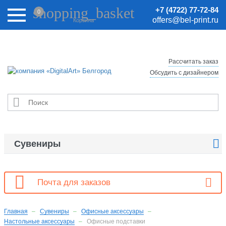
Внимание! Цены на сайте могут быть неактуальными.
shopping_basket
+7 (4722) 77-72-84
0
Актуальные цены уточняйте у менеджеров.
offers@bel-print.ru
Корзина
Рассчитать заказ
Обсудить с дизайнером


Сувениры

Почта для заказов
Главная
Сувениры
Офисные аксессуары
Настольные аксессуары
Офисные подставки