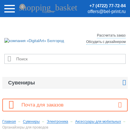
Внимание! Цены на сайте могут быть неактуальными.
shopping_basket
+7 (4722) 77-72-84
0
Актуальные цены уточняйте у менеджеров.
offers@bel-print.ru
Корзина
Рассчитать заказ
Обсудить с дизайнером


Сувениры

Почта для заказов
Главная
Сувениры
Электроника
Аксессуары для мобильных
Органайзеры для проводов