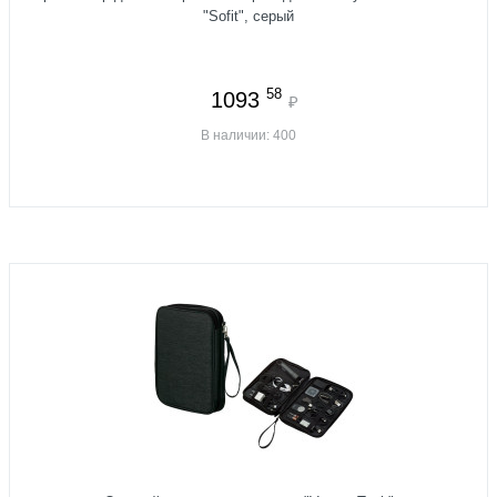
"Sofit", серый
58
1093
₽
В наличии: 400