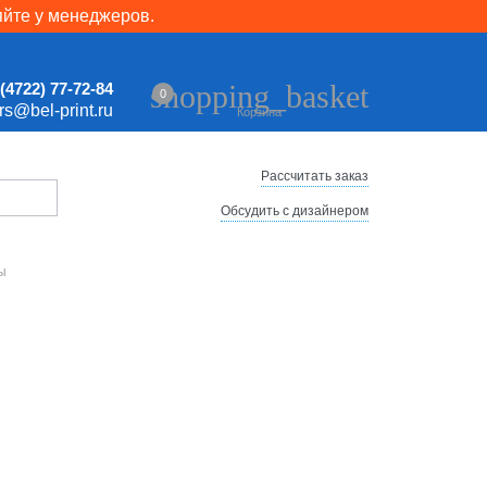
яйте у менеджеров.
shopping_basket
(4722) 77-72-84
0
ers@bel-print.ru
Корзина
Рассчитать заказ
Обсудить с дизайнером
ы