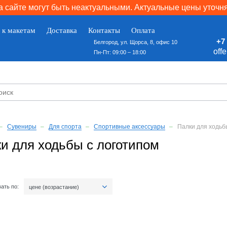
 сайте могут быть неактуальными. Актуальные цены уточн
 к макетам
Доставка
Контакты
Оплата
+7 
Белгород, ул. Щорса, 8, офис 10
off
Пн-Пт: 09:00 – 18:00
Сувениры
Для спорта
Спортивные аксессуары
Палки для ходьб
и для ходьбы с логотипом
ать по:
цене (возрастание)