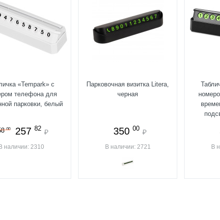
личка «Tempark» с
Парковочная визитка Litera,
Табли
ером телефона для
черная
номеро
ной парковки, белый
време
подс
82
00
257
350
00
58
₽
₽
В наличии: 2310
В наличии: 2721
В 