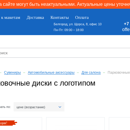
 сайте могут быть неактуальными. Актуальные цены уточн
 к макетам
Доставка
Контакты
Оплата
+7 
Белгород, ул. Щорса, 8, офис 10
off
Пн-Пт: 09:00 – 18:00
Сувениры
Автомобильные аксессуары
Для салона
Парковочные
овочные диски с логотипом
ать по:
цене (возрастание)
кция!