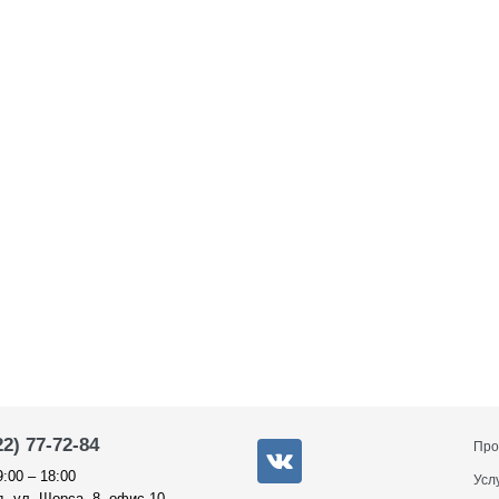
22) 77-72-84
Про
9:00 – 18:00
Усл
, ул. Щорса, 8, офис 10