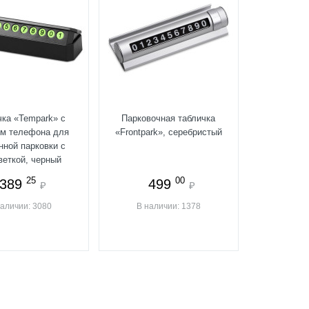
чка «Tempark» с
Парковочная табличка
м телефона для
«Frontpark», серебристый
нной парковки с
веткой, черный
25
00
389
499
₽
₽
наличии: 3080
В наличии: 1378