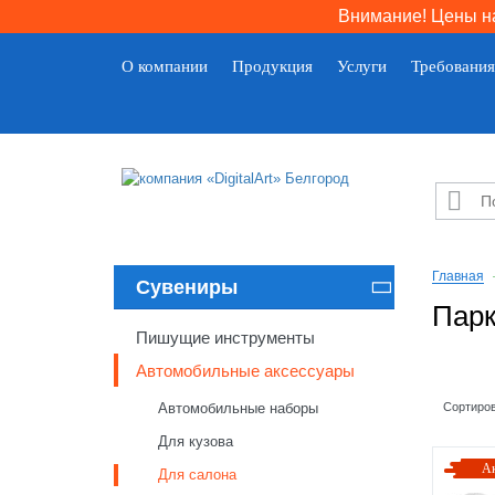
Внимание! Цены на
О компании
Продукция
Услуги
Требования

Главная
Сувениры

Парк
Пишущие инструменты
Автомобильные аксессуары
Автомобильные наборы
Сортиров
Для кузова
А
Для салона