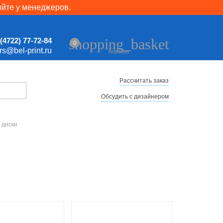
яйте у менеджеров.
shopping_basket
(4722) 77-72-84
0
ers@bel-print.ru
Корзина
Рассчитать заказ
Обсудить с дизайнером
 диски