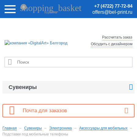
Внимание! Цены на сайте могут быть неактуальными.
shopping_basket
+7 (4722) 77-72-84
0
Актуальные цены уточняйте у менеджеров.
offers@bel-print.ru
Корзина
Рассчитать заказ
Обсудить с дизайнером


Сувениры

Почта для заказов
Главная
Сувениры
Электроника
Аксессуары для мобильных
Подставки под мобильные телефоны