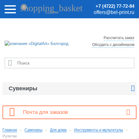
Внимание! Цены на сайте могут быть неактуальными.
shopping_basket
+7 (4722) 77-72-84
0
Актуальные цены уточняйте у менеджеров.
offers@bel-print.ru
Корзина
Рассчитать заказ
Обсудить с дизайнером


Сувениры

Почта для заказов
Главная
Сувениры
Для дома
Инструменты и мультитулы
Рулетки