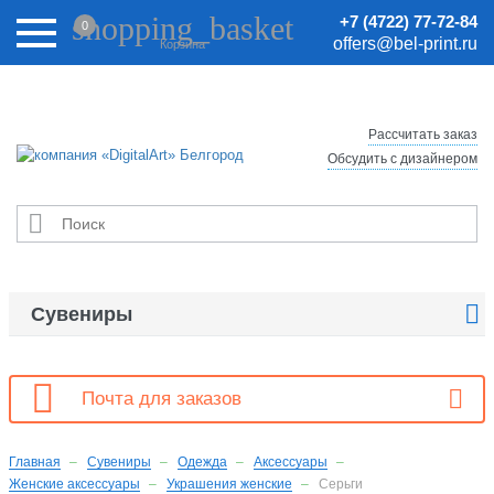
Внимание! Цены на сайте могут быть неактуальными.
shopping_basket
+7 (4722) 77-72-84
0
Актуальные цены уточняйте у менеджеров.
offers@bel-print.ru
Корзина
Рассчитать заказ
Обсудить с дизайнером


Сувениры

Почта для заказов
Главная
Сувениры
Одежда
Аксессуары
Женские аксессуары
Украшения женские
Серьги