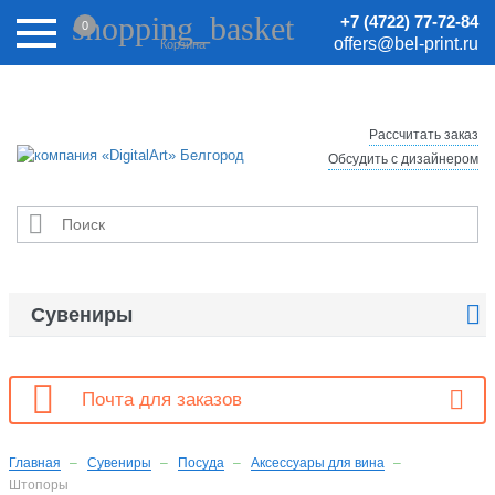
Внимание! Цены на сайте могут быть неактуальными.
shopping_basket
+7 (4722) 77-72-84
0
Актуальные цены уточняйте у менеджеров.
offers@bel-print.ru
Корзина
Рассчитать заказ
Обсудить с дизайнером


Сувениры

Почта для заказов
Главная
Сувениры
Посуда
Аксессуары для вина
Штопоры