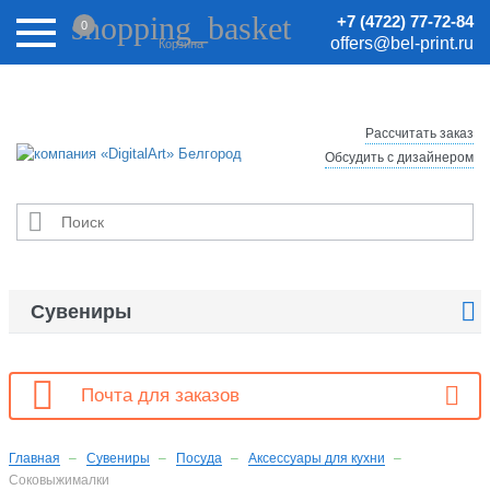
Внимание! Цены на сайте могут быть неактуальными.
shopping_basket
+7 (4722) 77-72-84
0
Актуальные цены уточняйте у менеджеров.
offers@bel-print.ru
Корзина
Рассчитать заказ
Обсудить с дизайнером


Сувениры

Почта для заказов
Главная
Сувениры
Посуда
Аксессуары для кухни
Соковыжималки