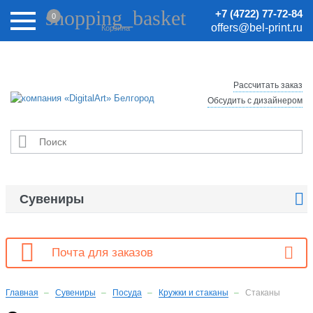
Внимание! Цены на сайте могут быть неактуальными.
shopping_basket
+7 (4722) 77-72-84
0
Актуальные цены уточняйте у менеджеров.
offers@bel-print.ru
Корзина
Рассчитать заказ
Обсудить с дизайнером


Сувениры

Почта для заказов
Главная
Сувениры
Посуда
Кружки и стаканы
Стаканы