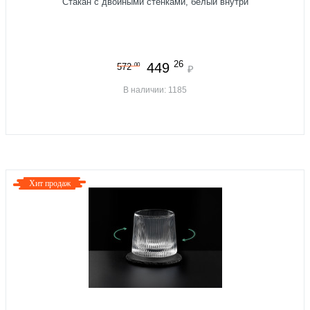
Стакан с двойными стенками, белый внутри
26
449
00
572
₽
В наличии: 1185
Хит продаж