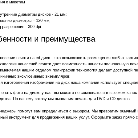
ния к макетам
утренние диаметры дисков - 21 мм;
ешние диаметры – 120 мм;
g разрешение - 300 dpi.
бенности и преимущества
несение печати на cd диск – это возможность размещения любых карти
хнология нанесений печати дает возможность нанести полноценную печат
именяемая нашим отделом полиграфии технология делает доступной печа
диничных эксклюзивных экземпляров;
я изготовления изображения на диск наша компания использует специа
печать фото на диске у нас, вы можете не сомневаться в высоком качес
едства. По вашему заказу мы выполним печать для DVD и CD дисков.
неджеры помогут вам определиться с выбором. Мы превратим обычный 
ный инструмент для продвижения ваших услуг. Оформите заказ прямо с