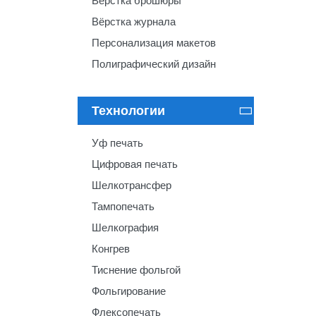
Вёрстка брошюры
Вёрстка журнала
Персонализация макетов
Полиграфический дизайн
Технологии

Уф печать
Цифровая печать
Шелкотрансфер
Тампопечать
Шелкография
Конгрев
Тиснение фольгой
Фольгирование
Флексопечать