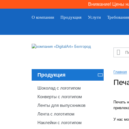
Внимание! Цены на
О компании
Продукция
Услуги
Требования

Главная
Продукция

Печа
Шоколад с логотипом
Конверты с логотипом
Печать 
Ленты для выпускников
привлека
Лента с логотипом
У нас мо
Наклейки с логотипом