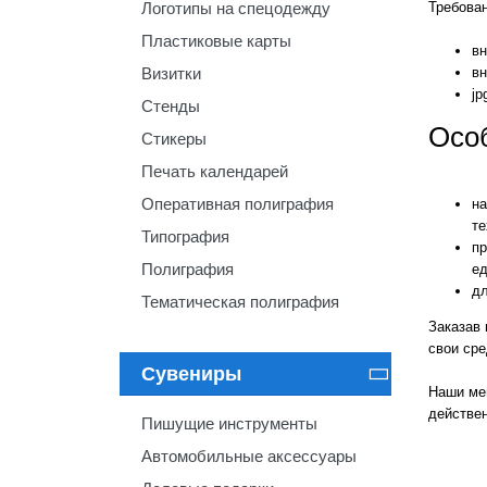
Логотипы на спецодежду
Требова
Пластиковые карты
вн
Визитки
вн
jp
Стенды
Осо
Стикеры
Печать календарей
Оперативная полиграфия
на
те
Типография
пр
Полиграфия
е
дл
Тематическая полиграфия
Заказав 
свои ср
Сувениры

Наши ме
действен
Пишущие инструменты
Автомобильные аксессуары