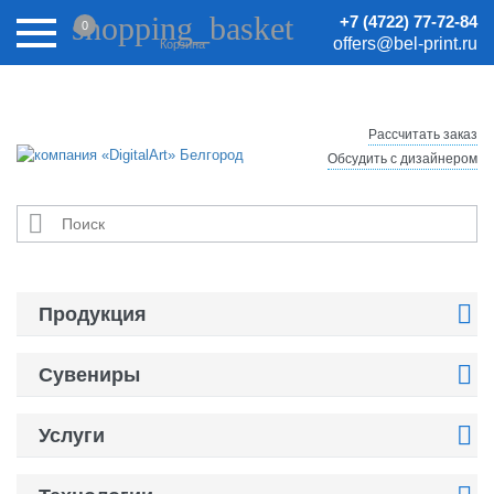
Внимание! Цены на сайте могут быть неактуальными.
shopping_basket
+7 (4722) 77-72-84
0
Актуальные цены уточняйте у менеджеров.
offers@bel-print.ru
Корзина
Рассчитать заказ
Обсудить с дизайнером


Продукция

Сувениры

Услуги