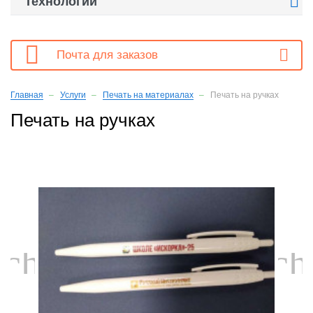

Технологии

Почта для заказов
Главная
Услуги
Печать на материалах
Печать на ручках
Печать на ручках
chevron_left
ch