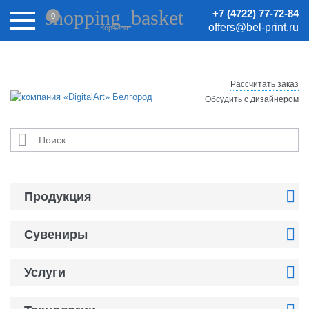
Внимание! Цены на сайте могут быть неактуальными.
shopping_basket
+7 (4722) 77-72-84
0
Актуальные цены уточняйте у менеджеров.
offers@bel-print.ru
Корзина
Рассчитать заказ
Обсудить с дизайнером


Продукция

Сувениры

Услуги