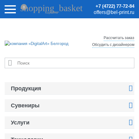
Внимание! Цены на сайте могут быть неактуальными.
shopping_basket
+7 (4722) 77-72-84
0
Актуальные цены уточняйте у менеджеров.
offers@bel-print.ru
Корзина
Рассчитать заказ
Обсудить с дизайнером


Продукция

Сувениры

Услуги