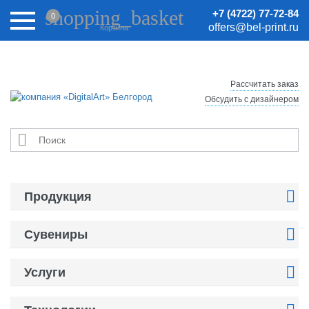
Внимание! Цены на сайте могут быть неактуальными.
shopping_basket
+7 (4722) 77-72-84
0
Актуальные цены уточняйте у менеджеров.
offers@bel-print.ru
Корзина
Рассчитать заказ
Обсудить с дизайнером


Продукция

Сувениры

Услуги