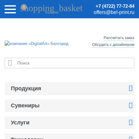
Внимание! Цены на сайте могут быть неактуальными.
shopping_basket
+7 (4722) 77-72-84
0
Актуальные цены уточняйте у менеджеров.
offers@bel-print.ru
Корзина
Рассчитать заказ
Обсудить с дизайнером


Продукция

Сувениры

Услуги