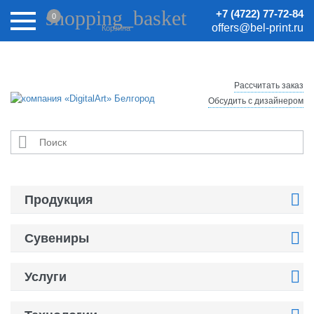
Внимание! Цены на сайте могут быть неактуальными.
shopping_basket
+7 (4722) 77-72-84
0
Актуальные цены уточняйте у менеджеров.
offers@bel-print.ru
Корзина
Рассчитать заказ
Обсудить с дизайнером


Продукция

Сувениры

Услуги