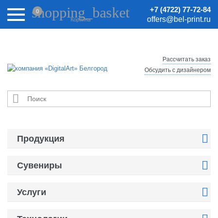
Внимание! Цены на сайте могут быть неактуальными.
shopping_basket
+7 (4722) 77-72-84
0
Актуальные цены уточняйте у менеджеров.
offers@bel-print.ru
Корзина
Рассчитать заказ
Обсудить с дизайнером


Продукция

Сувениры

Услуги