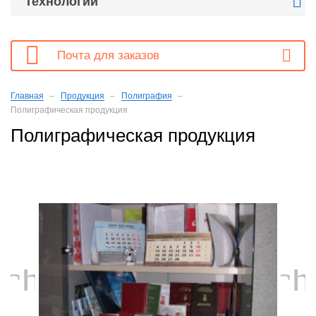

Технологии

Почта для заказов
Главная
Продукция
Полиграфия
Полиграфическая продукция
Полиграфическая продукция
chevron_left
ch