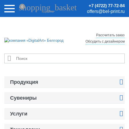
Внимание! Цены на сайте могут быть неактуальными.
shopping_basket
+7 (4722) 77-72-84
0
Актуальные цены уточняйте у менеджеров.
offers@bel-print.ru
Корзина
Рассчитать заказ
Обсудить с дизайнером


Продукция

Сувениры

Услуги