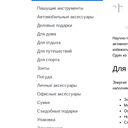
ch
Пишущие инструменты
Автомобильные аксессуары
Деловые подарки
Для дома
Научно-т
Для отдыха
активног
избежат
Для путешествий
Один из
Для спорта
Для
Зонты
Посуда
Энергия
Личные аксессуары
наполня
Офисные аксессуары
Зн
Сумки
Мо
Съедобные подарки
Ос
Но
Упаковка
С