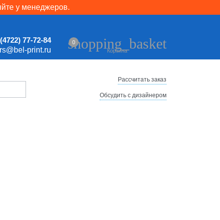
яйте у менеджеров.
shopping_basket
(4722) 77-72-84
0
ers@bel-print.ru
Корзина
Рассчитать заказ
Обсудить с дизайнером