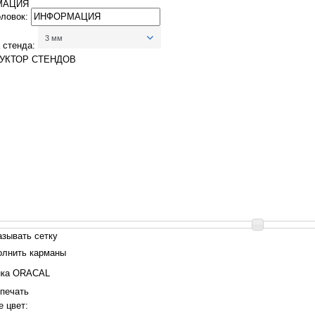
МАЦИЯ
оловок:
3 мм
 стенда:
УКТОР СТЕНДОВ
азывать сетку
олнить карманы
нка ORACAL
печать
 цвет: