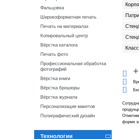
Корп
Фальцовка
Патри
Широкоформатная печать
Стенд
Печать на материалах
Копировальный центр
Стенд
Вёрстка каталога
Класс
Печать фото
Профессиональная обработка
+
фотографий

Вёрстка книги

Вр
Вёрстка брошюры

Бе
Вёрстка журнала
Сотрудни
Персонализация макетов
продукци
Полиграфический дизайн
Отметим,
форме з
Технологии
