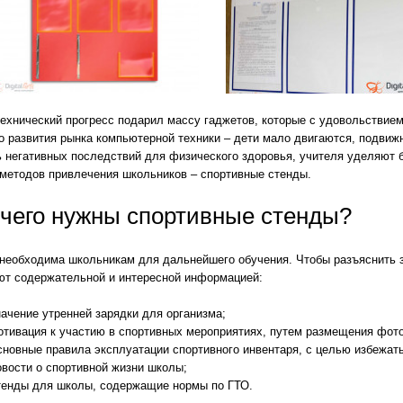
evron_left
ехнический прогресс подарил массу гаджетов, которые с удовольствием
о развития рынка компьютерной техники – дети мало двигаются, подвиж
ь негативных последствий для физического здоровья, учителя уделяют 
 методов привлечения школьников – спортивные стенды.
 чего нужны спортивные стенды?
 необходима школьникам для дальнейшего обучения. Чтобы разъяснить з
ют содержательной и интересной информацией:
ачение утренней зарядки для организма;
тивация к участию в спортивных мероприятиях, путем размещения фото
новные правила эксплуатации спортивного инвентаря, с целью избежат
вости о спортивной жизни школы;
тенды для школы, содержащие нормы по ГТО.