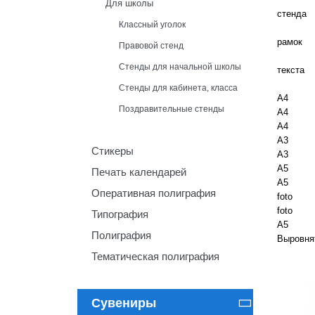
Для школы
стенда
Классный уголок
рамок
Правовой стенд
Стенды для начальной школы
текста
Стенды для кабинета, класса
А4
Поздравительные стенды
А4
А4
А3
Стикеры
А3
А5
Печать календарей
А5
Оперативная полиграфия
foto
foto
Типография
A5
Полиграфия
Выровня
Тематическая полиграфия
Сувениры
