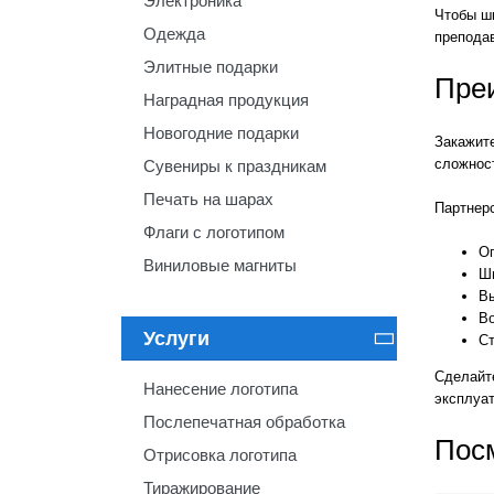
Электроника
Чтобы ш
Одежда
преподав
Элитные подарки
Пре
Наградная продукция
Новогодние подарки
Закажите
сложнос
Сувениры к праздникам
Печать на шарах
Партнерс
Флаги с логотипом
О
Виниловые магниты
Ши
Вы
Во
Услуги

Ст
Сделайт
Нанесение логотипа
эксплуат
Послепечатная обработка
Пос
Отрисовка логотипа
Тиражирование