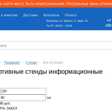
 сайте могут быть неактуальными. Актуальные цены уточн
 к макетам
Доставка
Контакты
Оплата
+7 
Белгород, ул. Щорса, 8, офис 10
off
Пн-Пт: 09:00 – 18:00
Продукция
Стенды
Для колледжа
ртивные стенды информационные
:
см
95 руб.
ТЬ ЗАКАЗ