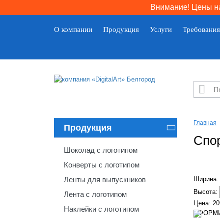
Внимание! Цены на
О компании
Продукция
Услуги
Требования

Главная
Продукция

Спо
Шоколад с логотипом
Конверты с логотипом
Ленты для выпускников
Ширина
Высота:
Лента с логотипом
Цена:
20
Наклейки с логотипом
ОФОРМИ