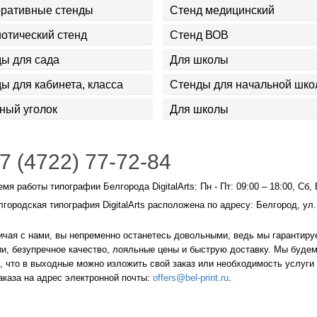
оративные стенды
Стенд медицинский
отический стенд
Стенд ВОВ
ы для сада
Для школы
ы для кабинета, класса
Стенды для начальной шк
ный уголок
Для школы
7 (4722) 77-72-84
емя работы типографии Белгорода DigitalArts: Пн - Пт: 09:00 – 18:00, Сб,
лгородская типография DigitalArts расположена по адресу: Белгород, ул.
чая с нами, вы непременно останетесь довольными, ведь мы гарантируе
и, безупречное качество, лояльные цены и быструю доставку. Мы будем
 что в выходные можно изложить свой заказ или необходимость услуги 
аказа на адрес электронной почты:
offers@bel-print.ru
.