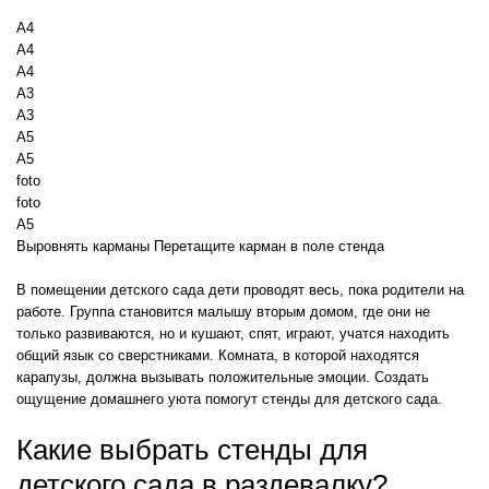
А4
А4
А4
А3
А3
А5
А5
foto
foto
A5
Выровнять карманы
Перетащите карман в поле стенда
В помещении детского сада дети проводят весь, пока родители на
работе. Группа становится малышу вторым домом, где они не
только развиваются, но и кушают, спят, играют, учатся находить
общий язык со сверстниками. Комната, в которой находятся
карапузы, должна вызывать положительные эмоции. Создать
ощущение домашнего уюта помогут стенды для детского сада.
Какие выбрать стенды для
детского сада в раздевалку?