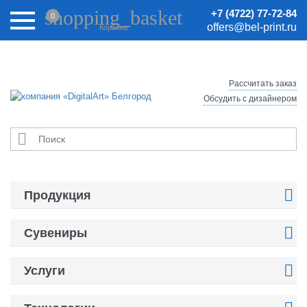
Внимание! Цены на сайте могут быть неактуальными.
shopping_basket
+7 (4722) 77-72-84
0
Актуальные цены уточняйте у менеджеров.
offers@bel-print.ru
Корзина
Рассчитать заказ
Обсудить с дизайнером


Продукция

Сувениры

Услуги