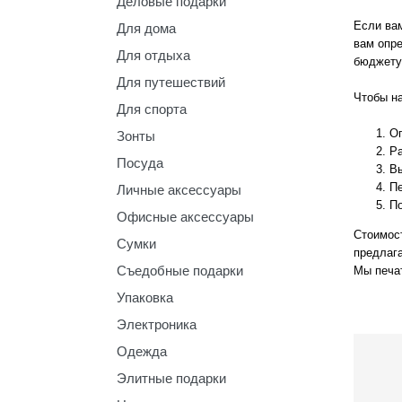
Деловые подарки
Если ва
Для дома
вам опре
Для отдыха
бюджету
Для путешествий
Чтобы н
Для спорта
Оп
Зонты
Ра
Посуда
Вы
Пе
Личные аксессуары
П
Офисные аксессуары
Стоимост
Сумки
предлаг
Съедобные подарки
Мы печа
Упаковка
Электроника
Одежда
Элитные подарки