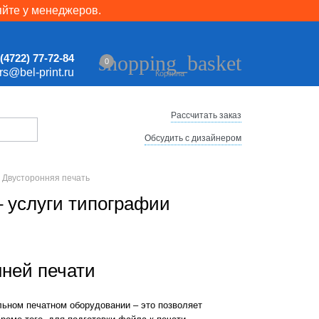
яйте у менеджеров.
shopping_basket
(4722) 77-72-84
0
ers@bel-print.ru
Корзина
Рассчитать заказ
Обсудить с дизайнером
Двусторонняя печать
– услуги типографии
ней печати
ьном печатном оборудовании – это позволяет