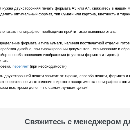
м нужна двухсторонняя печать формата А3 или А4, свяжитесь в нашим
делить оптимальный формат, тип бумаги или картона, цветность и тираж
.
апечатать полиграфию, необходимо пройти такие основные этапы:
ределение формата и типа бумаги, наличия постпечатной отделки готов
зработка дизайна, при тиражировании документов - сканирование и обра
бор способа нанесения изображения (с учетом формата и тиража).
чать.
орезка,
переплет
(при необходимости).
ь двухсторонней печати зависит от тиража, способа печати, формата и
ает оперативное изготовление широкого ассортимента полиграфии с опт
таем все, кроме денег – по самым лучшим ценам!
Свяжитесь с менеджером 