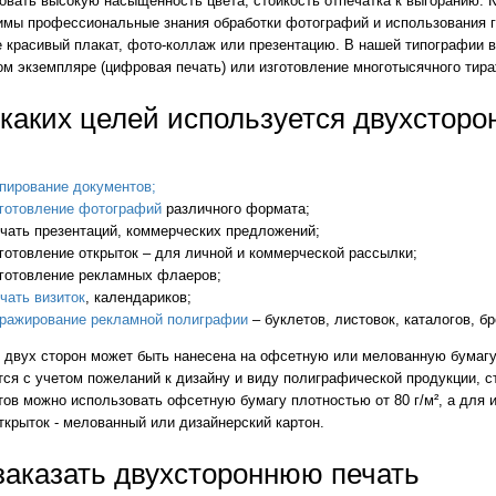
овать высокую насыщенность цвета, стойкость отпечатка к выгоранию. К
имы профессиональные знания обработки фотографий и использования г
 красивый плакат, фото-коллаж или презентацию. В нашей типографии в
м экземпляре (цифровая печать) или изготовление многотысячного тира
каких целей используется двухсторо
пирование документов;
зготовление фотографий
различного формата;
чать презентаций, коммерческих предложений;
готовление открыток – для личной и коммерческой рассылки;
зготовление рекламных флаеров;
чать визиток
, календариков;
иражирование рекламной полиграфии
– буклетов, листовок, каталогов, б
с двух сторон может быть нанесена на офсетную или мелованную бумагу
ся с учетом пожеланий к дизайну и виду полиграфической продукции, с
ов можно использовать офсетную бумагу плотностью от 80 г/м², а для и
ткрыток - мелованный или дизайнерский картон.
заказать двухстороннюю печать