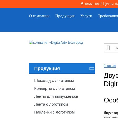
Внимание! Цены на
О компании
Продукция
Услуги
Требования

Главная
Продукция

Двус
Шоколад с логотипом
Digi
Конверты с логотипом
Ленты для выпускников
Осо
Лента с логотипом
Наклейки с логотипом
Двухсто