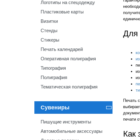
гарантир
Логотипы на спецодежду
необход
Пластиковые карты
получите
единично
Визитки
Стенды
Для 
Стикеры
Печать календарей
ко
Оперативная полиграфия
и
пе
Типография
из
Полиграфия
и
пе
Тематическая полиграфия
т
Печать 
Сувениры
выбирает

документ
печати о
Пишущие инструменты
Автомобильные аксессуары
Как 