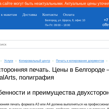
 сайте могут быть неактуальными. Актуальные цены уточн
 к макетам
Доставка
Контакты
Оплата
+7 
Белгород, ул. Щорса, 8, офис 10
off
Пн-Пт: 09:00 – 18:00
Услуги
Копировальный центр
Печать и копирование документов
торонняя печать. Цены в Белгороде 
talArts, полиграфия
бенности и преимущества двухсторон
ронняя печать формата А3 или А4 должна выполняться на профессионал