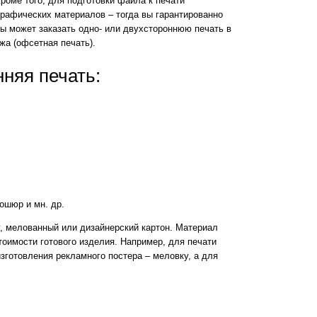
роме того, для подготовки файла к печати
рафических материалов – тогда вы гарантированно
ы может заказать одно- или двухстороннюю печать в
жа (офсетная печать).
нняя печать:
рошюр и мн. др.
, мелованный или дизайнерский картон. Материал
тоимости готового изделия. Например, для печати
зготовления рекламного постера – меловку, а для