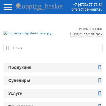
Внимание! Цены на сайте могут быть неактуальными.
shopping_basket
+7 (4722) 77-72-84
0
Актуальные цены уточняйте у менеджеров.
offers@bel-print.ru
Корзина
Рассчитать заказ
Обсудить с дизайнером


Продукция

Сувениры

Услуги