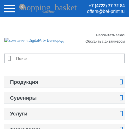
Внимание! Цены на сайте могут быть неактуальными.
shopping_basket
+7 (4722) 77-72-84
0
Актуальные цены уточняйте у менеджеров.
offers@bel-print.ru
Корзина
Рассчитать заказ
Обсудить с дизайнером


Продукция

Сувениры

Услуги