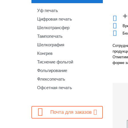
Уф печать
+

Цифровая печать

Вр
Шелкотрансфер

Бе
Тампопечать
Шелкография
Сотрудни
продукци
Конгрев
Отметим,
Тиснение фольгой
форме з
Фольгирование
Флексопечать
Офсетная печать

Почта для заказов