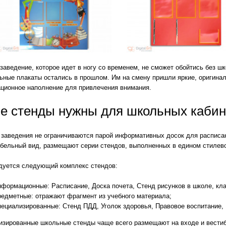
evron_left
заведение, которое идет в ногу со временем, не сможет обойтись без ш
ьные плакаты остались в прошлом. Им на смену пришли яркие, оригина
ционное наполнение для привлечения внимания.
е стенды нужны для школьных кабин
 заведения не ограничиваются парой информативных досок для расписа
абельный вид, размещают серии стендов, выполненных в едином стилев
дуется следующий комплекс стендов:
формационные: Расписание, Доска почета, Стенд рисунков в школе, кла
едметные: отражают фрагмент из учебного материала;
ециализированные: Стенд ПДД, Уголок здоровья, Правовое воспитание,
изированные школьные стенды чаще всего размещают на входе и вести