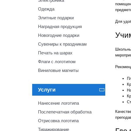
Электроника
помещен
Одежда
предмет
Элитные подарки
Для удо
Наградная продукция
Учи
Новогодние подарки
Сувениры к праздникам
Школьны
Печать на шарах
мероприя
Флаги с логотипом
Рекомен
Виниловые магниты
Пл
Кр
Услуги

На
Кр
Ст
Нанесение логотипа
Качеств
Послепечатная обработка
препода
Отрисовка логотипа
Где 
Тиражирование