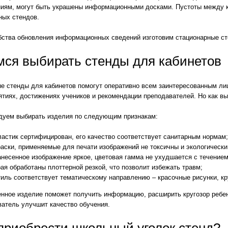
иям, могут быть украшены информационными досками. Пустоты между 
ных стендов.
бства обновления информационных сведений изготовим стационарные с
мся выбирать стенды для кабинетов
е стенды для кабинетов помогут оперативно всем заинтересованным ли
тиях, достижениях учеников и рекомендации преподавателей. Но как в
дуем выбирать изделия по следующим признакам:
астик сертифицирован, его качество соответствует санитарным нормам
аски, применяемые для печати изображений не токсичны и экологически
несенное изображение яркое, цветовая гамма не ухудшается с течение
ая обработаны плоттерной резкой, что позволит избежать травм;
иль соответствует тематическому направлению – красочные рисунки, к
енное изделие поможет получить информацию, расширить кругозор ребе
ватель улучшит качество обучения.
приобрести школьный уголок стенд?