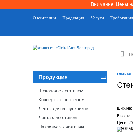
Внимание! Цены на
О компании
Продукция
Услуги
Требования

Главная
Продукция

Стен
Шоколад с логотипом
Конверты с логотипом
Ленты для выпускников
Ширина
Высота:
Лента с логотипом
Цена:
20
Наклейки с логотипом
ОФОРМИ