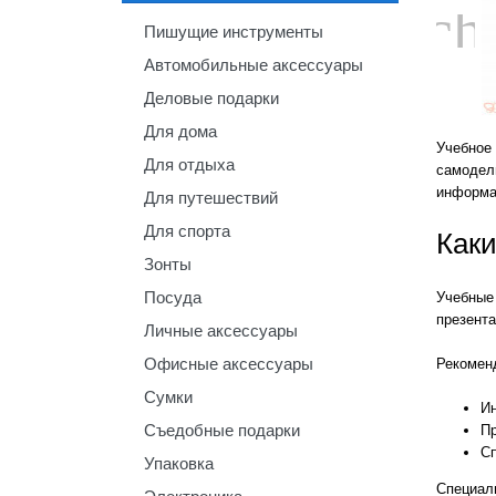
ch
Пишущие инструменты
Автомобильные аксессуары
Деловые подарки
Для дома
Учебное 
Для отдыха
самодел
информа
Для путешествий
Для спорта
Каки
Зонты
Посуда
Учебные
презент
Личные аксессуары
Офисные аксессуары
Рекомен
Сумки
Ин
Съедобные подарки
Пр
Сп
Упаковка
Специал