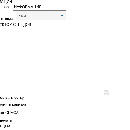
МАЦИЯ
оловок:
3 мм
 стенда:
УКТОР СТЕНДОВ
азывать сетку
олнить карманы
нка ORACAL
печать
 цвет: