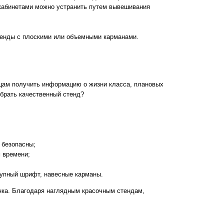
кабинетами можно устранить путем вывешивания
тенды с плоскими или объемными карманами.
цам получить информацию о жизни класса, плановых
ыбрать качественный стенд?
;
 безопасны;
м времени;
рупный шрифт, навесные карманы.
нка. Благодаря наглядным красочным стендам,