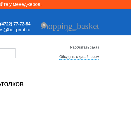
яйте у менеджеров.
shopping_basket
(4722) 77-72-84
0
ers@bel-print.ru
Корзина
Рассчитать заказ
Обсудить с дизайнером
уголков