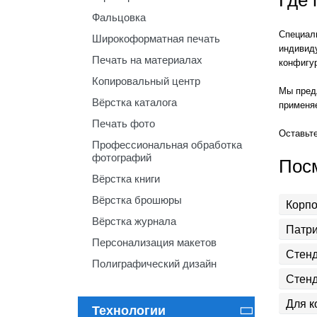
Фальцовка
Специали
Широкоформатная печать
индивид
Печать на материалах
конфигу
Копировальный центр
Мы предл
Вёрстка каталога
применя
Печать фото
Оставьте
Профессиональная обработка
фотографий
Пос
Вёрстка книги
Вёрстка брошюры
Корп
Вёрстка журнала
Патри
Персонализация макетов
Стенд
Полиграфический дизайн
Стенд
Для к
Технологии
