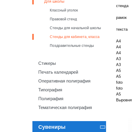
Для школы
стенда
Классный уголок
рамок
Правовой стенд
Стенды для начальной школы
текста
Стенды для кабинета, класса
А4
Поздравительные стенды
А4
А4
А3
Стикеры
А3
А5
Печать календарей
А5
Оперативная полиграфия
foto
foto
Типография
A5
Полиграфия
Выровня
Тематическая полиграфия
Сувениры
