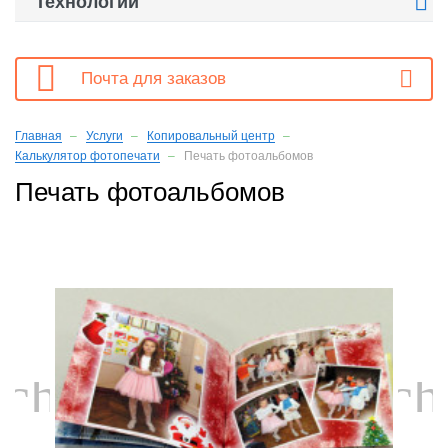

Технологии

Почта для заказов
Главная
Услуги
Копировальный центр
Калькулятор фотопечати
Печать фотоальбомов
Печать фотоальбомов
chevron_left
ch