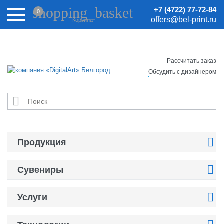
Внимание! Цены на сайте могут быть неактуальными.
shopping_basket
+7 (4722) 77-72-84
0
Актуальные цены уточняйте у менеджеров.
offers@bel-print.ru
Корзина
Рассчитать заказ
Обсудить с дизайнером


Продукция

Сувениры

Услуги