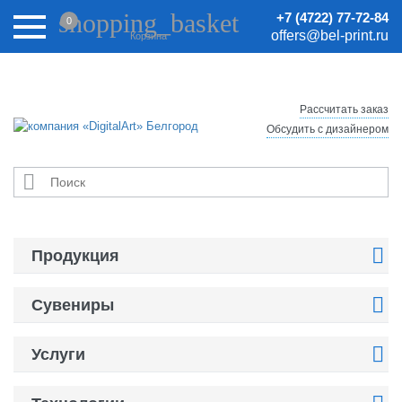
Внимание! Цены на сайте могут быть неактуальными.
shopping_basket
+7 (4722) 77-72-84
0
Актуальные цены уточняйте у менеджеров.
offers@bel-print.ru
Корзина
Рассчитать заказ
Обсудить с дизайнером


Продукция

Сувениры

Услуги