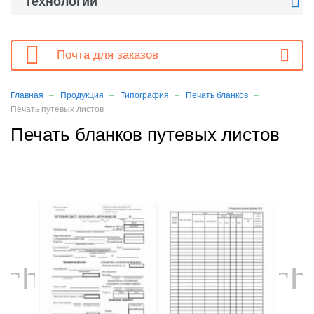

Технологии

Почта для заказов
Главная
Продукция
Типография
Печать бланков
Печать путевых листов
Печать бланков путевых листов
chevron_left
ch