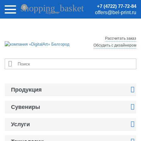
Внимание! Цены на сайте могут быть неактуальными.
shopping_basket
+7 (4722) 77-72-84
0
Актуальные цены уточняйте у менеджеров.
offers@bel-print.ru
Корзина
Рассчитать заказ
Обсудить с дизайнером


Продукция

Сувениры

Услуги