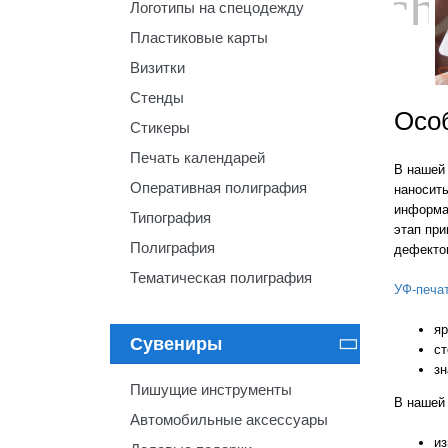
ch
Логотипы на спецодежду
Пластиковые карты
Визитки
Стенды
Особ
Стикеры
Печать календарей
В нашей
Оперативная полиграфия
наносить
информ
Типография
этап при
Полиграфия
дефектов
Тематическая полиграфия
УФ-печа
яр
Сувениры

ст
зн
Пишущие инструменты
В нашей 
Автомобильные аксессуары
из