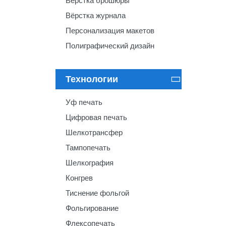
Вёрстка брошюры
Вёрстка журнала
Персонализация макетов
Полиграфический дизайн
Технологии

Уф печать
Цифровая печать
Шелкотрансфер
Тампопечать
Шелкография
Конгрев
Тиснение фольгой
Фольгирование
Флексопечать