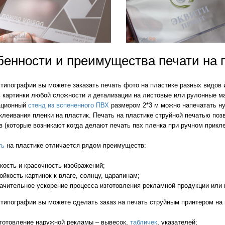
evron_left
енности и преимущества печати на 
 типографии вы можете заказать печать фото на пластике разных видов
 картинки любой сложности и детализации на листовые или рулонные мат
ационный
стенд из вспененного ПВХ
размером 2*3 м можно напечатать ну
клеивания пленки на пластик. Печать на пластике струйной печатью позв
 (которые возникают когда делают печать пвх пленка при ручном прикле
ть
на пластике отличается рядом преимуществ:
кость и красочность изображений;
ойкость картинок к влаге, солнцу, царапинам;
ачительное ускорение процесса изготовления рекламной продукции или
типографии вы можете сделать заказ на печать струйным принтером на 
готовление наружной рекламы – вывесок,
табличек
, указателей;