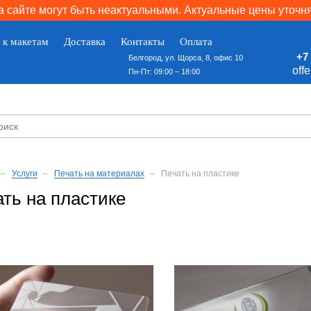
 сайте могут быть неактуальными. Актуальные цены уточн
 к макетам
Доставка
Контакты
Оплата
+7 
Белгород, ул. Щорса, 8, офис 10
off
Пн-Пт: 09:00 – 18:00
Услуги
Печать на материалах
Печать на пластике
ть на пластике