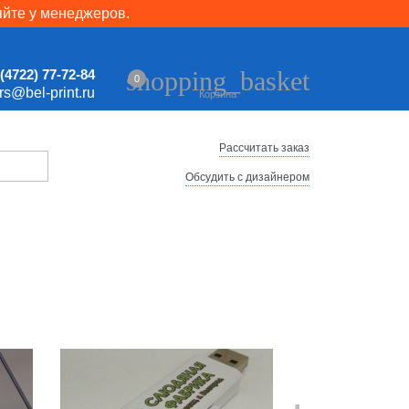
яйте у менеджеров.
shopping_basket
(4722) 77-72-84
0
ers@bel-print.ru
Корзина
Рассчитать заказ
Обсудить с дизайнером