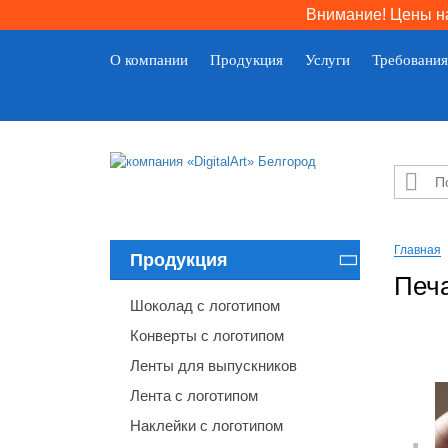
Внимание! Цены на
О компании
Продукция
Услуги
Требования

Главная
Продукция

Печа
Шоколад с логотипом
Конверты с логотипом
Ленты для выпускников
Лента с логотипом
Наклейки с логотипом