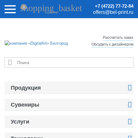
Внимание! Цены на сайте могут быть неактуальными.
shopping_basket
+7 (4722) 77-72-84
0
Актуальные цены уточняйте у менеджеров.
offers@bel-print.ru
Корзина
Рассчитать заказ
Обсудить с дизайнером


Продукция

Сувениры

Услуги