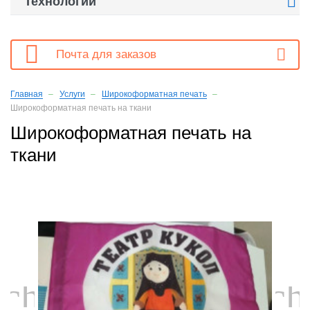

Технологии

Почта для заказов
Главная
Услуги
Широкоформатная печать
Широкоформатная печать на ткани
Широкоформатная печать на
ткани
chevron_left
ch