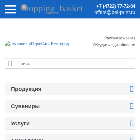
Внимание! Цены на сайте могут быть неактуальными.
shopping_basket
+7 (4722) 77-72-84
0
Актуальные цены уточняйте у менеджеров.
offers@bel-print.ru
Корзина
Рассчитать заказ
Обсудить с дизайнером


Продукция

Сувениры

Услуги