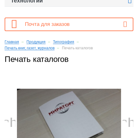

Технологии

Почта для заказов
Главная
Продукция
Типография
Печать книг, газет, журналов
Печать каталогов
Печать каталогов
chevron_left
ch