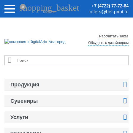
Внимание! Цены на сайте могут быть неактуальными.
shopping_basket
+7 (4722) 77-72-84
0
Актуальные цены уточняйте у менеджеров.
offers@bel-print.ru
Корзина
Рассчитать заказ
Обсудить с дизайнером


Продукция

Сувениры

Услуги