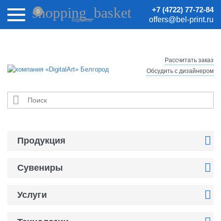
Внимание! Цены на сайте могут быть неактуальными.
shopping_basket
+7 (4722) 77-72-84
0
Актуальные цены уточняйте у менеджеров.
offers@bel-print.ru
Корзина
Рассчитать заказ
Обсудить с дизайнером


Продукция

Сувениры

Услуги